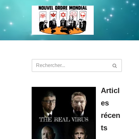
Aller
au
contenu
Articl
es
récen
ts