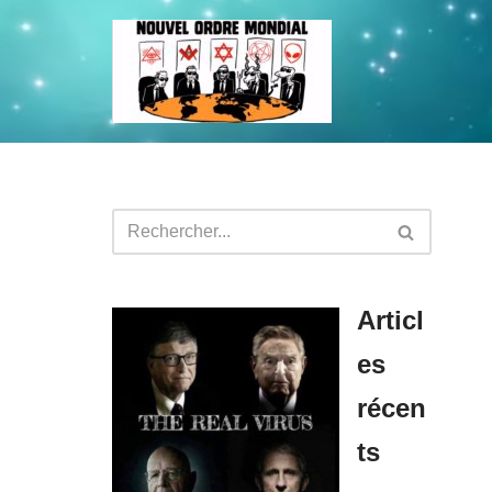
Aller
au
contenu
Articl
es
récen
ts