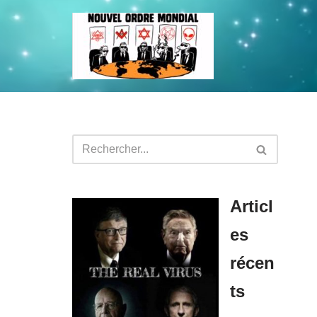
Aller
au
contenu
Articl
es
récen
ts