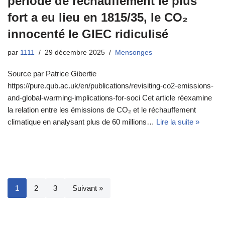
période de réchauffement le plus
fort a eu lieu en 1815/35, le CO₂
innocenté le GIEC ridiculisé
par
1111
29 décembre 2025
Mensonges
Source par Patrice Gibertie
https://pure.qub.ac.uk/en/publications/revisiting-co2-emissions-
and-global-warming-implications-for-soci Cet article réexamine
la relation entre les émissions de CO₂ et le réchauffement
climatique en analysant plus de 60 millions…
Lire la suite »
1
2
3
Suivant »