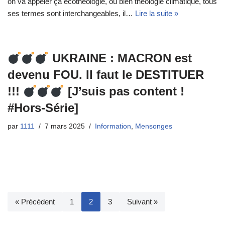
on va appeler ça écothéologie, ou bien théologie climatique, tous
ses termes sont interchangeables, il…
Lire la suite »
UKRAINE : MACRON est
devenu FOU. Il faut le DESTITUER
!!!
[J’suis pas content !
#Hors-Série]
par
1111
7 mars 2025
Information
,
Mensonges
« Précédent
1
2
3
Suivant »