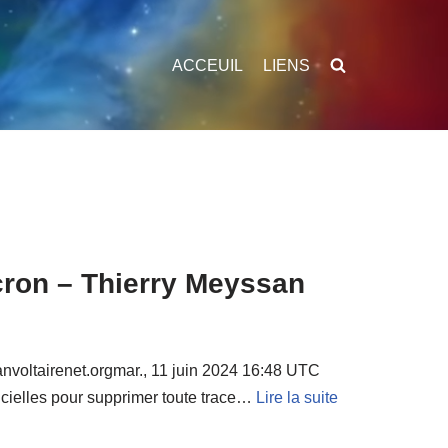
ACCEUIL
LIENS
acron – Thierry Meyssan
anvoltairenet.orgmar., 11 juin 2024 16:48 UTC
ficielles pour supprimer toute trace…
Lire la suite