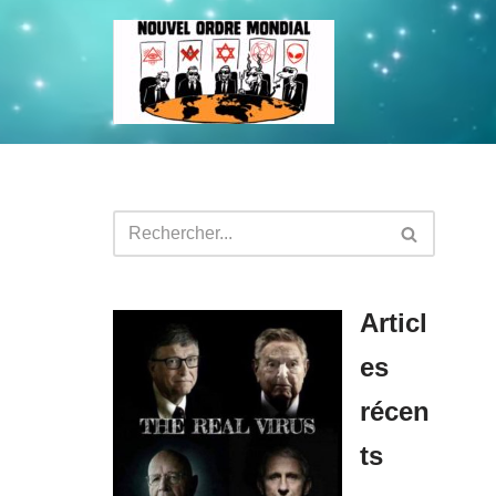
Aller
au
contenu
Articl
es
récen
ts