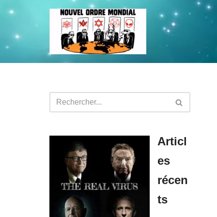
Aller
au
contenu
Articl
es
récen
ts