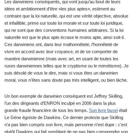
Les darwiniens conséquents, qui vont jusqu’au bout de leurs
idées et ambitionnent d’être «les plus aptes», estiment au
contraire que la loi naturelle, qui est une vérité objective, absolue
et infaillible, prime sur toute loi morale et sur toute loi juridique,
qui ne sont que des conventions humaines arbitraires. Si la loi
naturelle est que le plus apte écrase le moins apte, ainsi soit-il.
Ces darwiniens ont, dans leur malhonnêteté, l’honnêteté de
vivre en accord avec leur croyance, et de se comporter de
manière darwinienne (mais avec art, en usant de toutes les
ruses darwiniennes telles que le cryptisme ou le mimétisme). Je
suis désolé de vous le dire, mais si vous êtes un darwinien
moral, vous n’êtes sans doute pas très intelligent, ou bien lâche.
Un bon exemple de darwinien conséquent est Jeffrey Skilling,
l’un des dirigeants d’ENRON inculpé en 2006 dans la plus
grande fraude financière de tous les temps.
Son livre favori
était
Le Gène égoïste de Dawkins. Ce dernier proteste que Skilling
n’a pas bien compris son livre, mais personne n’est dupe : c’est
plutôt Dawkins qui fait semblant de ne pas bien comprendre son