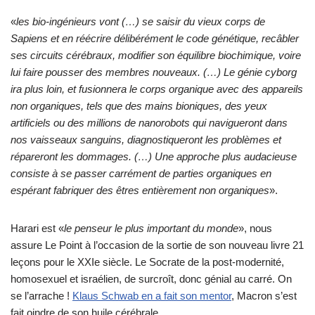
«
les bio-ingénieurs vont
(…)
se saisir du vieux corps de
Sapiens et en réécrire délibérément le code génétique, recâbler
ses circuits cérébraux, modifier son équilibre biochimique, voire
lui faire pousser des membres nouveaux. (…)
Le génie cyborg
ira plus loin, et fusionnera le corps organique avec des appareils
non organiques, tels que des mains bioniques, des yeux
artificiels ou des millions de nanorobots qui navigueront dans
nos vaisseaux sanguins, diagnostiqueront les problèmes et
répareront les dommages. (…)
Une approche plus audacieuse
consiste à se passer carrément de parties organiques en
espérant fabriquer des êtres entièrement non organiques
».
Harari est «
le penseur le plus important du monde
», nous
assure Le Point à l’occasion de la sortie de son nouveau livre 21
leçons pour le XXIe siècle. Le Socrate de la post-modernité,
homosexuel et israélien, de surcroît, donc génial au carré. On
se l’arrache !
Klaus Schwab en a fait son mentor
, Macron s’est
fait oindre de son huile cérébrale.