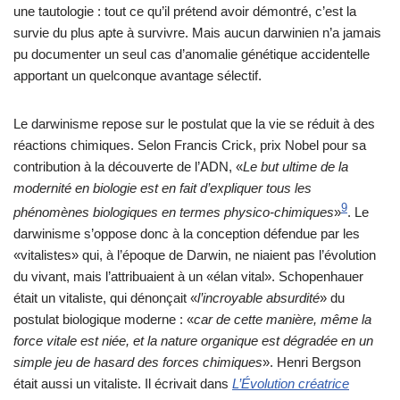
une tautologie : tout ce qu’il prétend avoir démontré, c’est la
survie du plus apte à survivre. Mais aucun darwinien n’a jamais
pu documenter un seul cas d’anomalie génétique accidentelle
apportant un quelconque avantage sélectif.
Le darwinisme repose sur le postulat que la vie se réduit à des
réactions chimiques. Selon Francis Crick, prix Nobel pour sa
contribution à la découverte de l’ADN, «
Le but ultime de la
modernité en biologie est en fait d’expliquer tous les
9
phénomènes biologiques en termes physico-chimiques
»
. Le
darwinisme s’oppose donc à la conception défendue par les
«vitalistes» qui, à l’époque de Darwin, ne niaient pas l’évolution
du vivant, mais l’attribuaient à un «élan vital». Schopenhauer
était un vitaliste, qui dénonçait «
l’incroyable absurdité
» du
postulat biologique moderne : «
car de cette manière, même la
force vitale est niée, et la nature organique est dégradée en un
simple jeu de hasard des forces chimiques
». Henri Bergson
était aussi un vitaliste. Il écrivait dans
L’Évolution créatrice