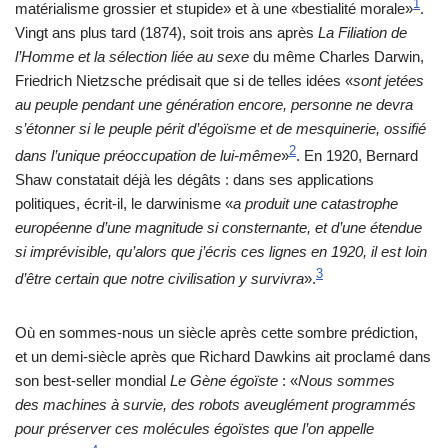
1
matérialisme grossier et stupide» et à une «bestialité morale»
.
Vingt ans plus tard (1874), soit trois ans après
La Filiation de
l’Homme et la sélection liée au sexe
du même Charles Darwin,
Friedrich Nietzsche prédisait que si de telles idées «
sont jetées
au peuple pendant une génération encore, personne ne devra
s’étonner si le peuple périt d’égoïsme et de mesquinerie, ossifié
2
dans l’unique préoccupation de lui-même
»
. En 1920, Bernard
Shaw constatait déjà les dégâts : dans ses applications
politiques, écrit-il, le darwinisme «
a produit une catastrophe
européenne d’une magnitude si consternante, et d’une étendue
si imprévisible, qu’alors que j’écris ces lignes en 1920, il est loin
3
d’être certain que notre civilisation y survivra
».
Où en sommes-nous un siècle après cette sombre prédiction,
et un demi-siècle après que Richard Dawkins ait proclamé dans
son best-seller mondial
Le Gène égoïste
: «
Nous sommes
des machines à survie, des robots aveuglément programmés
pour préserver ces molécules égoïstes que l’on appelle