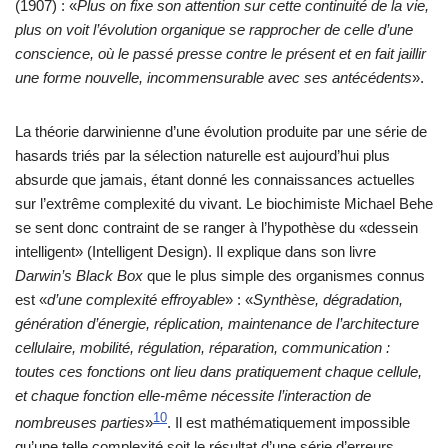
(1907) : «
Plus on fixe son attention sur cette continuité de la vie,
plus on voit l’évolution organique se rapprocher de celle d’une
conscience, où le passé presse contre le présent et en fait jaillir
une forme nouvelle, incommensurable avec ses antécédents
».
La théorie darwinienne d’une évolution produite par une série de
hasards triés par la sélection naturelle est aujourd’hui plus
absurde que jamais, étant donné les connaissances actuelles
sur l’extrême complexité du vivant. Le biochimiste Michael Behe
se sent donc contraint de se ranger à l’hypothèse du «dessein
intelligent» (Intelligent Design). Il explique dans son livre
Darwin’s Black Box
que le plus simple des organismes connus
est «
d’une complexité effroyable
» : «
Synthèse, dégradation,
génération d’énergie, réplication, maintenance de l’architecture
cellulaire, mobilité, régulation, réparation, communication :
toutes ces fonctions ont lieu dans pratiquement chaque cellule,
et chaque fonction elle-même nécessite l’interaction de
10
nombreuses parties
»
. Il est mathématiquement impossible
qu’une telle complexité soit le résultat d’une série d’erreurs