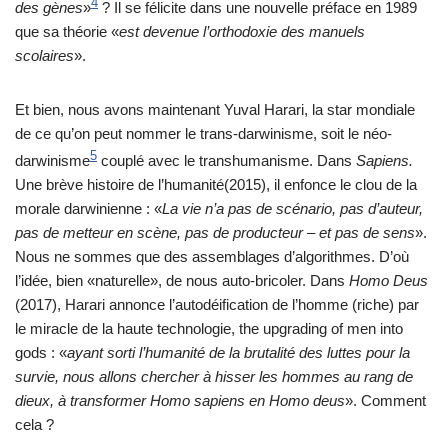
4
des gènes
»
? Il se félicite dans une nouvelle préface en 1989
que sa théorie «
est devenue l’orthodoxie des manuels
scolaires
».
Et bien, nous avons maintenant Yuval Harari, la star mondiale
de ce qu’on peut nommer le trans-darwinisme, soit le néo-
5
darwinisme
couplé avec le transhumanisme. Dans
Sapiens.
Une brève histoire de l’humanité(2015), il enfonce le clou de la
morale darwinienne : «
La vie n’a pas de scénario, pas d’auteur,
pas de metteur en scène, pas de producteur – et pas de sens
».
Nous ne sommes que des assemblages d’algorithmes. D’où
l’idée, bien «naturelle», de nous auto-bricoler. Dans
Homo Deus
(2017), Harari annonce l’autodéification de l’homme (riche) par
le miracle de la haute technologie, the upgrading of men into
gods : «
ayant sorti l’humanité de la brutalité des luttes pour la
survie, nous allons chercher à hisser les hommes au rang de
dieux, à transformer Homo sapiens en Homo deus
». Comment
cela ?