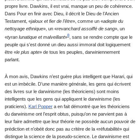
propre livre. Dawkins, il est vrai, manque un peu de cohérence.
Dans Pour en finir avec Dieu, il décrit le Dieu de l’Ancien
Testament, «
jaloux et fier de l’être
», comme un «
adepte du
nettoyage ethnique
», un «
revanchard assoiffé de sang
», un
8
«
tyran lunatique et malveillant
»
, sans se rendre compte que le
peuple qui s’est donné un dieu aussi immoral doit logiquement
être «
le plus apte
» de tous les peuples, darwiniennement
parlant.
À mon avis, Dawkins n’est guère plus intelligent que Harari, qui
est un imbécile. D’une manière générale, les gens qui écrivent
des livres sur le darwinisme (les théoriciens) sont moins
intelligents que les gens qui appliquent le darwinisme (les
praticiens).
Karl Popper
a en fait démontré que les théoriciens
du darwinisme ont l’esprit obtus, puisqu’on ne parvient pas à
leur faire admettre que leur théorie ne possède aucun pouvoir de
prédiction et n’obéit donc pas au critère de la «réfutabilité» qui
distingue la science de la pseudo-science. Le darwinisme est