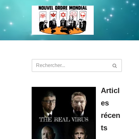
Aller
au
contenu
Articl
es
récen
ts