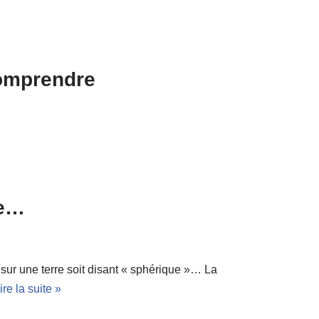
comprendre
ne…
sur une terre soit disant « sphérique »… La
ire la suite »