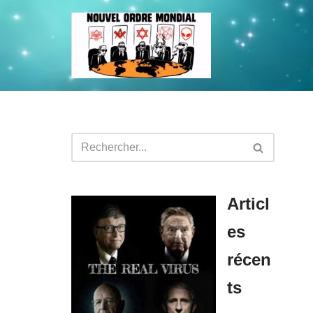
Aller
au
contenu
Articl
es
récen
ts