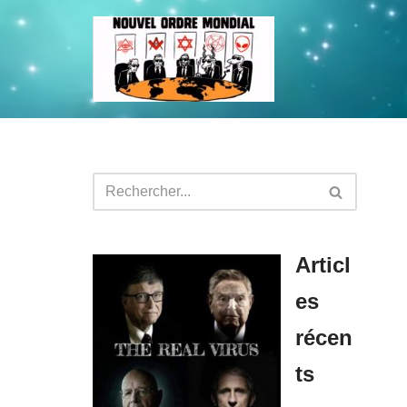
Aller
au
contenu
Articl
es
récen
ts