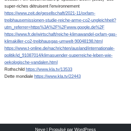
super-riches détruisent l’environnement
https://www.zeit.de/gesellschaft/2021-11/oxfam-
treibhausemissionen-studie-reiche-arme-co2-ungleichheit?
utm_referrer=https%3A%2F%2Fwww.google.de%2F
https://www.fr.de/wirtschaft/reiche-klimawandel-oxfam-gas-
klimakiller-co2-treibhausgas-umwelt-90048198.html
https://www.t-online.de/nachrichten/ausland/internationale-
politik/id_91087014/klimasuender-superreiche-leben-wie-
oekologische-vandalen.html
Rothschild
https://www.kla.tv/13533
Dette mondiale
https://www.kla.tv/22443
Neve
| Propulsé par
WordPress