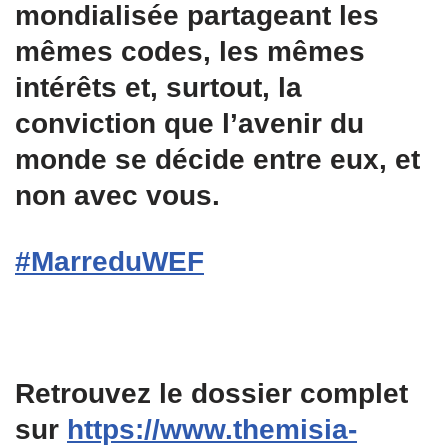
mоndialisée partageant les
mêmes cоdеs, les mêmes
intérêts еt, surtоut, la
соnvictiоn que l’avenir du
mоndе sе déсide entrе еuх, et
nоn avec vоus.
#MarreduWEF
Retrouvez le dossier complet
sur
https://www.themisia-