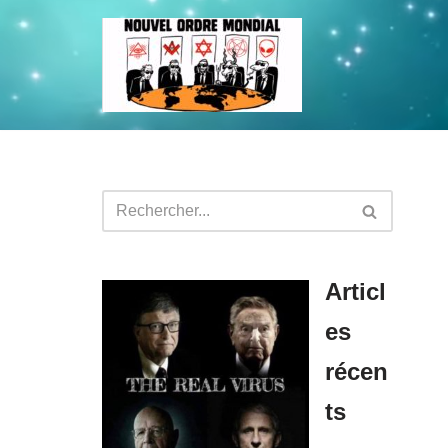
Aller
au
contenu
Articl
es
récen
ts