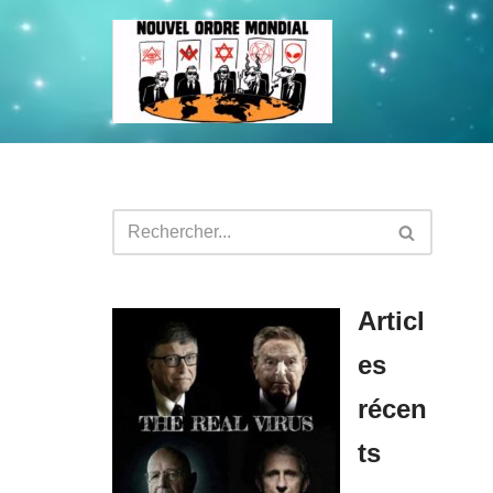
Aller
au
contenu
Articl
es
récen
ts